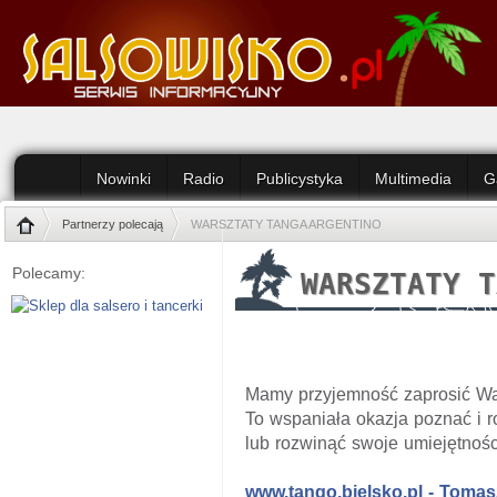
Nowinki
Radio
Publicystyka
Multimedia
G
Partnerzy polecają
WARSZTATY TANGA ARGENTINO
Polecamy:
WARSZTATY T
Mamy przyjemność zaprosić Was
To wspaniała okazja poznać i 
lub rozwinąć swoje umiejętnoś
www.tango.bielsko.pl - Tomas