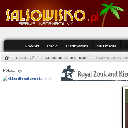
Nowinki
Radio
Publicystyka
Multimedia
G
Galerie zdjęć
Royal Zouk and Kizomba - piątek
Royal Zouk and Kizomba
Polecamy: