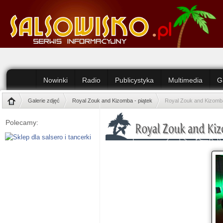
Nowinki
Radio
Publicystyka
Multimedia
G
Galerie zdjęć
Royal Zouk and Kizomba - piątek
Royal Zouk and Kizomba
Polecamy: