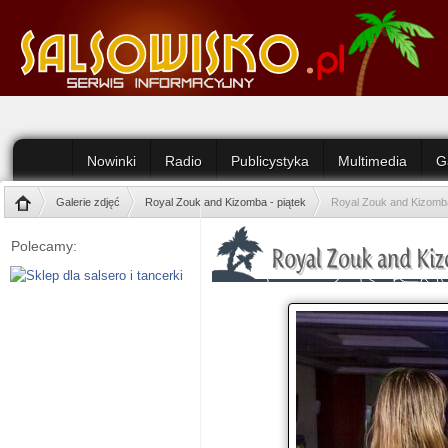
Nowinki
Radio
Publicystyka
Multimedia
G
Galerie zdjęć
Royal Zouk and Kizomba - piątek
Royal Zouk and Kizomba
Polecamy: